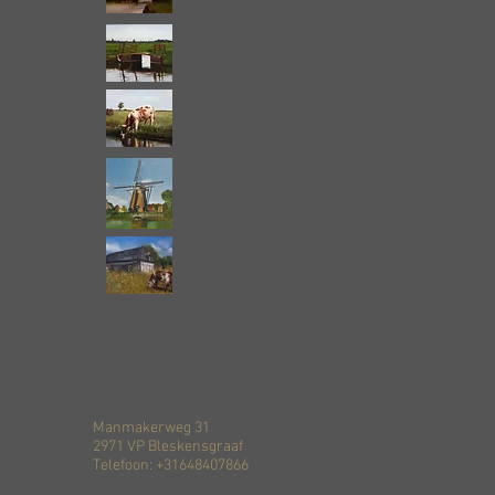
Manmakerweg 31
2971 VP Bleskensgraaf
Telefoon: +31648407866