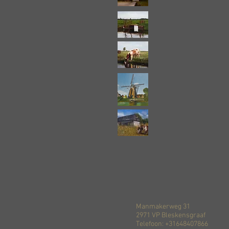
Manmakerweg 31
2971 VP Bleskensgraaf
Telefoon: +31648407866