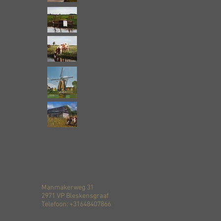
Manmakerweg 31
2971 VP Bleskensgraaf
Telefoon: +31648407866